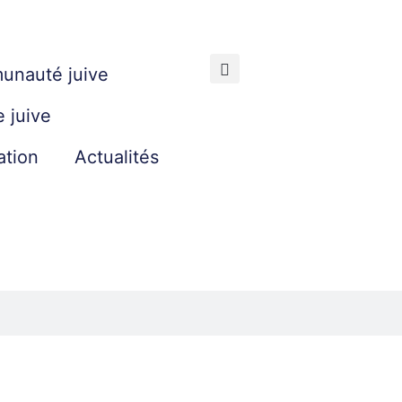
unauté juive
e juive
ation
Actualités