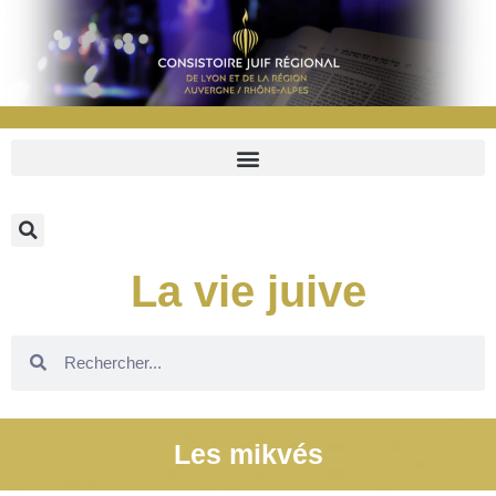
La vie juive
Les mikvés