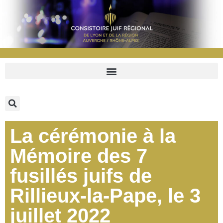
La cérémonie à la
Mémoire des 7
fusillés juifs de
Rillieux-la-Pape, le 3
juillet 2022